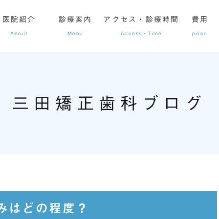
医院紹介
診療案内
アクセス・診療時間
費用
About
Menu
Access・Time
price
三田矯正歯科ブログ
矯正
スタッフ紹介
子どもの矯正
三田矯正歯科ブログ
当院の矯正治療メニュー
みはどの程度？