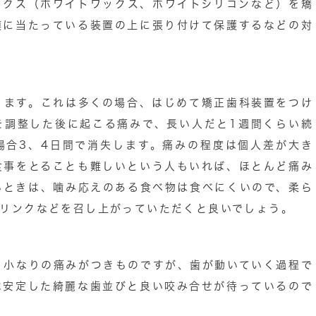
ックス（ホワイトワックス、ホワイトシリコンなど）を矯
膜に当たっている装置の上に張り付けて保護するなどの対
ります。これは多くの場合、はじめて矯正歯科装置をつけ
を調整した後に起こる痛みで、長い人だと1週間くらい続
場合3、4日間で消失します。痛みの程度は個人差が大き
食事をとることも難しいという人もいれば、ほとんど痛み
いときは、噛み応えのある食べ物は食べにくいので、柔ら
ドリンクなどを召し上がっていただくと良いでしょう。
り小なりの痛みがつきものですが、歯が動いていく過程で
は安定した綺麗な歯並びと良い咬み合せが待っているので